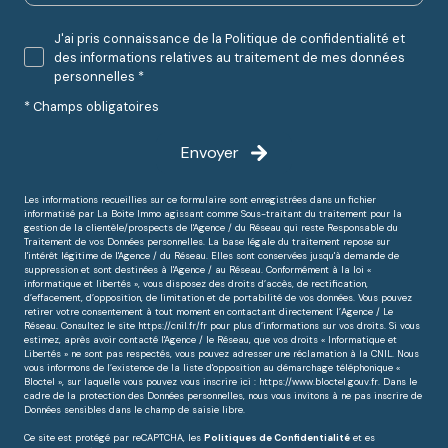
J'ai pris connaissance de la Politique de confidentialité et
des informations relatives au traitement de mes données
personnelles *
* Champs obligatoires
Envoyer
Les informations recueillies sur ce formulaire sont enregistrées dans un fichier
informatisé par La Boite Immo agissant comme Sous-traitant du traitement pour la
gestion de la clientèle/prospects de l'Agence / du Réseau qui reste Responsable du
Traitement de vos Données personnelles. La base légale du traitement repose sur
l'intérêt légitime de l'Agence / du Réseau. Elles sont conservées jusqu'à demande de
suppression et sont destinées à l'Agence / au Réseau. Conformément à la loi «
informatique et libertés », vous disposez des droits d’accès, de rectification,
d’effacement, d’opposition, de limitation et de portabilité de vos données. Vous pouvez
retirer votre consentement à tout moment en contactant directement l’Agence / Le
Réseau. Consultez le site
https://cnil.fr/fr
pour plus d’informations sur vos droits. Si vous
estimez, après avoir contacté l'Agence / le Réseau, que vos droits « Informatique et
Libertés » ne sont pas respectés, vous pouvez adresser une réclamation à la CNIL. Nous
vous informons de l’existence de la liste d'opposition au démarchage téléphonique «
Bloctel », sur laquelle vous pouvez vous inscrire ici :
https://www.bloctel.gouv.fr
. Dans le
cadre de la protection des Données personnelles, nous vous invitons à ne pas inscrire de
Données sensibles dans le champ de saisie libre.
Ce site est protégé par reCAPTCHA, les
Politiques de Confidentialité
et es