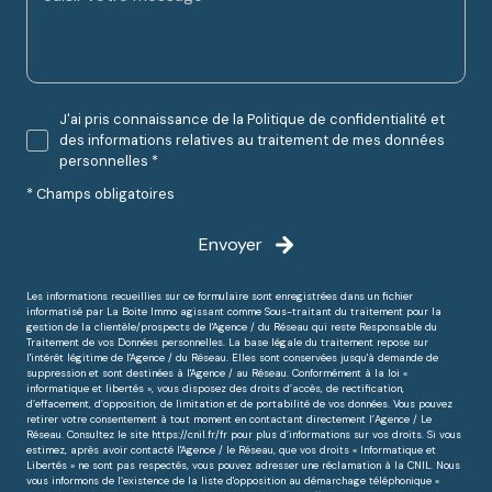
J'ai pris connaissance de la Politique de confidentialité et
des informations relatives au traitement de mes données
personnelles *
* Champs obligatoires
Envoyer
Les informations recueillies sur ce formulaire sont enregistrées dans un fichier
informatisé par La Boite Immo agissant comme Sous-traitant du traitement pour la
gestion de la clientèle/prospects de l'Agence / du Réseau qui reste Responsable du
Traitement de vos Données personnelles. La base légale du traitement repose sur
l'intérêt légitime de l'Agence / du Réseau. Elles sont conservées jusqu'à demande de
suppression et sont destinées à l'Agence / au Réseau. Conformément à la loi «
informatique et libertés », vous disposez des droits d’accès, de rectification,
d’effacement, d’opposition, de limitation et de portabilité de vos données. Vous pouvez
retirer votre consentement à tout moment en contactant directement l’Agence / Le
Réseau. Consultez le site
https://cnil.fr/fr
pour plus d’informations sur vos droits. Si vous
estimez, après avoir contacté l'Agence / le Réseau, que vos droits « Informatique et
Libertés » ne sont pas respectés, vous pouvez adresser une réclamation à la CNIL. Nous
vous informons de l’existence de la liste d'opposition au démarchage téléphonique «