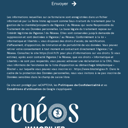
Envoyer
Les informations recueillies sur ce formulaire sont enregistrées dans un fichier
informatisé par La Boite Immo agissant comme Sous-traitant du traitement pour la
gestion de la clientèle/prospects de l'Agence / du Réseau qui reste Responsable du
Traitement de vos Données personnelles. La base légale du traitement repose sur
l'intérêt légitime de l'Agence / du Réseau. Elles sont conservées jusqu'à demande de
suppression et sont destinées à l'Agence / au Réseau. Conformément à la loi «
informatique et libertés », vous disposez des droits d’accès, de rectification,
d’effacement, d’opposition, de limitation et de portabilité de vos données. Vous pouvez
retirer votre consentement à tout moment en contactant directement l’Agence / Le
Réseau. Consultez le site
https://cnil.fr/fr
pour plus d’informations sur vos droits. Si vous
estimez, après avoir contacté l'Agence / le Réseau, que vos droits « Informatique et
Libertés » ne sont pas respectés, vous pouvez adresser une réclamation à la CNIL. Nous
vous informons de l’existence de la liste d'opposition au démarchage téléphonique «
Bloctel », sur laquelle vous pouvez vous inscrire ici :
https://www.bloctel.gouv.fr
. Dans le
cadre de la protection des Données personnelles, nous vous invitons à ne pas inscrire de
Données sensibles dans le champ de saisie libre.
Ce site est protégé par reCAPTCHA, les
Politiques de Confidentialité
et es
Conditions d'utilisation
de Google s'appliquent.