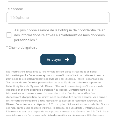
Téléphone
J'ai pris connaissance de la Politique de confidentialité et
des informations relatives au traitement de mes données
personnelles *
* Champ obligatoire
Envoyer
Les informations recueillies sur ce formulaire sont enregistrées dans un fichier
informatisé par La Boite Immo agissant comme Sous-traitant du traitement pour la
gestion de la clientèle/prospects de l'Agence / du Réseau qui reste Responsable du
Traitement de vos Données personnelles. La base légale du traitement repose sur
l'intérêt légitime de l'Agence / du Réseau. Elles sont conservées jusqu'à demande de
suppression et sont destinées à l'Agence / au Réseau. Conformément à la loi «
informatique et libertés », vous disposez des droits d’accès, de rectification,
d’effacement, d’opposition, de limitation et de portabilité de vos données. Vous pouvez
retirer votre consentement à tout moment en contactant directement l’Agence / Le
Réseau. Consultez le site
https://cnil.fr/fr
pour plus d’informations sur vos droits. Si vous
estimez, après avoir contacté l'Agence / le Réseau, que vos droits « Informatique et
Libertés » ne sont pas respectés, vous pouvez adresser une réclamation à la CNIL. Nous
vous informons de l’existence de la liste d'opposition au démarchage téléphonique «