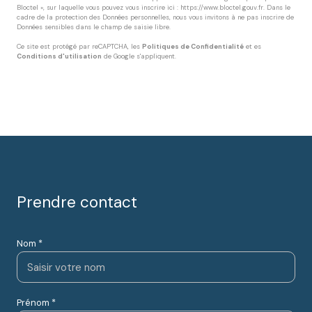
Bloctel », sur laquelle vous pouvez vous inscrire ici :
https://www.bloctel.gouv.fr
. Dans le
cadre de la protection des Données personnelles, nous vous invitons à ne pas inscrire de
Données sensibles dans le champ de saisie libre.
Ce site est protégé par reCAPTCHA, les
Politiques de Confidentialité
et es
Conditions d'utilisation
de Google s'appliquent.
Prendre contact
Nom *
Prénom *