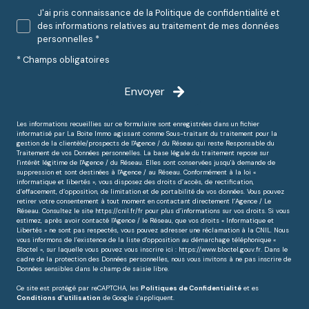
J'ai pris connaissance de la Politique de confidentialité et
des informations relatives au traitement de mes données
personnelles *
* Champs obligatoires
Envoyer
Les informations recueillies sur ce formulaire sont enregistrées dans un fichier
informatisé par La Boite Immo agissant comme Sous-traitant du traitement pour la
gestion de la clientèle/prospects de l'Agence / du Réseau qui reste Responsable du
Traitement de vos Données personnelles. La base légale du traitement repose sur
l'intérêt légitime de l'Agence / du Réseau. Elles sont conservées jusqu'à demande de
suppression et sont destinées à l'Agence / au Réseau. Conformément à la loi «
informatique et libertés », vous disposez des droits d’accès, de rectification,
d’effacement, d’opposition, de limitation et de portabilité de vos données. Vous pouvez
retirer votre consentement à tout moment en contactant directement l’Agence / Le
Réseau. Consultez le site
https://cnil.fr/fr
pour plus d’informations sur vos droits. Si vous
estimez, après avoir contacté l'Agence / le Réseau, que vos droits « Informatique et
Libertés » ne sont pas respectés, vous pouvez adresser une réclamation à la CNIL. Nous
vous informons de l’existence de la liste d'opposition au démarchage téléphonique «
Bloctel », sur laquelle vous pouvez vous inscrire ici :
https://www.bloctel.gouv.fr
. Dans le
cadre de la protection des Données personnelles, nous vous invitons à ne pas inscrire de
Données sensibles dans le champ de saisie libre.
Ce site est protégé par reCAPTCHA, les
Politiques de Confidentialité
et es
Conditions d'utilisation
de Google s'appliquent.