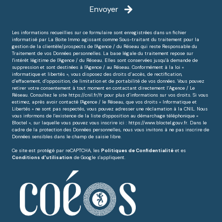
Envoyer
Les informations recueillies sur ce formulaire sont enregistrées dans un fichier
informatisé par La Boite Immo agissant comme Sous-traitant du traitement pour la
gestion de la clientèle/prospects de l'Agence / du Réseau qui reste Responsable du
Traitement de vos Données personnelles. La base légale du traitement repose sur
l'intérêt légitime de l'Agence / du Réseau. Elles sont conservées jusqu'à demande de
suppression et sont destinées à l'Agence / au Réseau. Conformément à la loi «
informatique et libertés », vous disposez des droits d’accès, de rectification,
d’effacement, d’opposition, de limitation et de portabilité de vos données. Vous pouvez
retirer votre consentement à tout moment en contactant directement l’Agence / Le
Réseau. Consultez le site
https://cnil.fr/fr
pour plus d’informations sur vos droits. Si vous
estimez, après avoir contacté l'Agence / le Réseau, que vos droits « Informatique et
Libertés » ne sont pas respectés, vous pouvez adresser une réclamation à la CNIL. Nous
vous informons de l’existence de la liste d'opposition au démarchage téléphonique «
Bloctel », sur laquelle vous pouvez vous inscrire ici :
https://www.bloctel.gouv.fr
. Dans le
cadre de la protection des Données personnelles, nous vous invitons à ne pas inscrire de
Données sensibles dans le champ de saisie libre.
Ce site est protégé par reCAPTCHA, les
Politiques de Confidentialité
et es
Conditions d'utilisation
de Google s'appliquent.