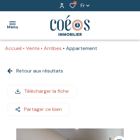
0
Fr
Menu
Accueil
Vente
Antibes
Appartement
ACCUEIL
BIENS
Retour aux résultats
TRANSACTION
POUR
NOTRE
PARTICULIERS
AGENCE
Télécharger la fiche
TRANSACTION
COEOS
POUR
Partager ce bien
GROUPE
PROFESSIONNELS
CONTACT
GESTION
LOCATIVE