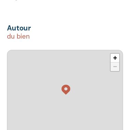
Autour
du bien
+
−