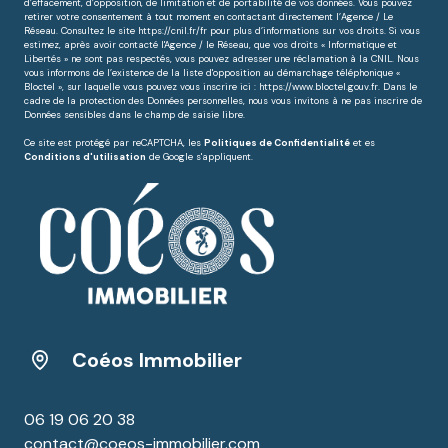
d’effacement, d’opposition, de limitation et de portabilité de vos données. Vous pouvez
retirer votre consentement à tout moment en contactant directement l’Agence / Le
Réseau. Consultez le site
https://cnil.fr/fr
pour plus d’informations sur vos droits. Si vous
estimez, après avoir contacté l'Agence / le Réseau, que vos droits « Informatique et
Libertés » ne sont pas respectés, vous pouvez adresser une réclamation à la CNIL. Nous
vous informons de l’existence de la liste d'opposition au démarchage téléphonique «
Bloctel », sur laquelle vous pouvez vous inscrire ici :
https://www.bloctel.gouv.fr
. Dans le
cadre de la protection des Données personnelles, nous vous invitons à ne pas inscrire de
Données sensibles dans le champ de saisie libre.
Ce site est protégé par reCAPTCHA, les
Politiques de Confidentialité
et es
Conditions d'utilisation
de Google s'appliquent.
Coéos Immobilier
06 19 06 20 38
contact@coeos-immobilier.com