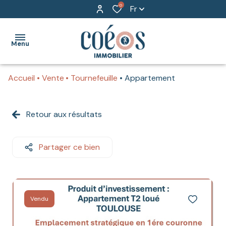
0
Fr
Menu
Accueil
Vente
Tournefeuille
Appartement
ACCUEIL
BIENS
Retour aux résultats
TRANSACTION
POUR
NOTRE
PARTICULIERS
AGENCE
Partager ce bien
TRANSACTION
COEOS
POUR
GROUPE
PROFESSIONNELS
Vendu
CONTACT
GESTION
LOCATIVE