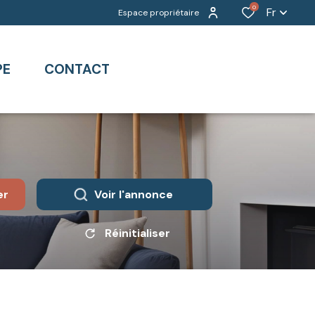
0
Fr
Espace propriétaire
PE
CONTACT
er
Voir l'annonce
Réinitialiser